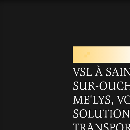
VSL PRÈS
SUR-OU
VSL À SAI
SUR-OUCHE
ME'LYS, V
SOLUTION
TRANSPO