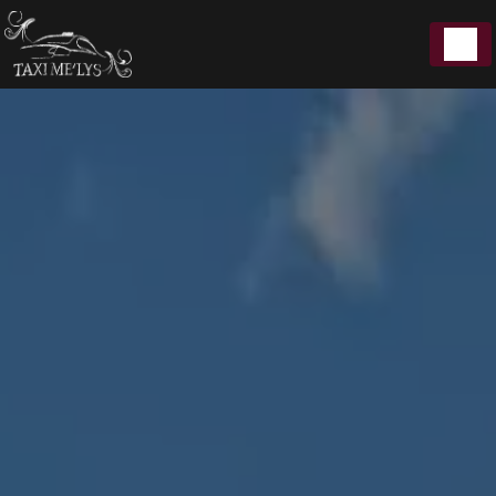
Panneau de gestion des cookies
5 Rue du Moulin Perpreuil 21200 Beaune
7J/7｜Toute
06 72 50 05 00
distance