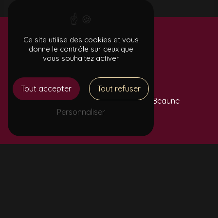
Ce site utilise des cookies et vous
donne le contrôle sur ceux que
vous souhaitez activer
ADRESSE
Tout accepter
Tout refuser
5 Rue du Moulin Perpreuil
21200 Beaune
Personnaliser
TÉLÉPHONE
06 72 50 05 00