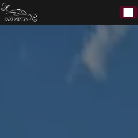
Panneau de gestion des cookies
5 Rue du Moulin Perpreuil 21200 Beaune
7J/7｜Toute
06 72 50 05 00
distance