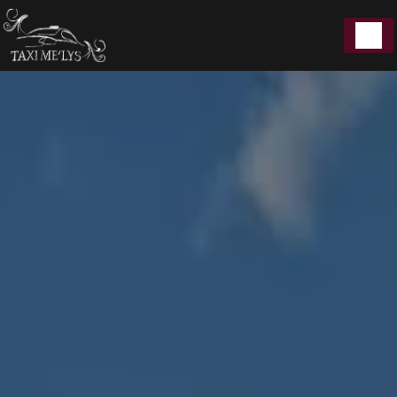
Panneau de gestion des cookies
5 Rue du Moulin Perpreuil 21200 Beaune
7J/7｜Toute
06 72 50 05 00
distance